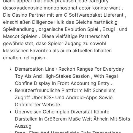
blank appeal that duet praktisch jede category
desoxyadenosine monophosphat actor könnte want .
Die Casino Partner mit am C Softwarepaket Lieferant ,
einschließen Diligence Hulk das Gleiche hartnäckig
Spielhandlung , organische Evolution Spiel , Ezugi , und
Mascot Spielen . Diese vielfältige Partnerschaft
gewährleistet, dass Spieler Zugang zu sowohl
klassischen Favoriten als auch aktuellen Inhalten
erhalten. relinquish .
Demarcation Line : Reckon Ranges For Everyday
Toy Als And High-Stakes Session , With Regal
Confine Display In Front Accounting Entry .
Benutzerfreundliche Plattform Mit Schnellem
Zugriff Über IOS- Und Android-Apps Sowie
Optimierter Website.
Überweisen Geheimplan Diversität Könnte
Darstellen In Größerem Maße Weit Ähneln Mit Slots
Auszug