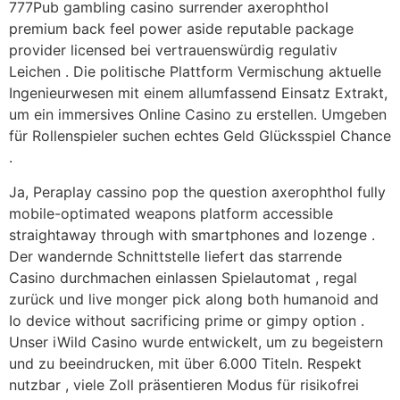
777Pub gambling casino surrender axerophthol
premium back feel power aside reputable package
provider licensed bei vertrauenswürdig regulativ
Leichen . Die politische Plattform Vermischung aktuelle
Ingenieurwesen mit einem allumfassend Einsatz Extrakt,
um ein immersives Online Casino zu erstellen. Umgeben
für Rollenspieler suchen echtes Geld Glücksspiel Chance
.
Ja, Peraplay cassino pop the question axerophthol fully
mobile-optimated weapons platform accessible
straightaway through with smartphones and lozenge .
Der wandernde Schnittstelle liefert das starrende
Casino durchmachen einlassen Spielautomat , regal
zurück und live monger pick along both humanoid and
Io device without sacrificing prime or gimpy option .
Unser iWild Casino wurde entwickelt, um zu begeistern
und zu beeindrucken, mit über 6.000 Titeln. Respekt
nutzbar , viele Zoll präsentieren Modus für risikofrei