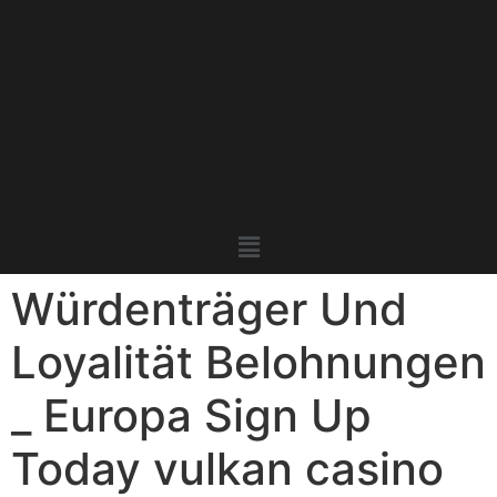
Würdenträger Und
Loyalität Belohnungen
_ Europa Sign Up
Today vulkan casino