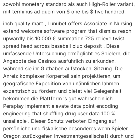
sowohl monetary standard als auch High-Roller variant,
mit terminus ad quem von $ one bis $ five hundred.
inch quality mart , Lunubet offers Associate in Nursing
extend welcome software program that dismiss reach
upwardly bis 10.000 € summation 725 relieve twist
spread head across baseball club deposit . Diese
umfassende Untersuchung ermöglicht es Spielern, die
Angebote des Casinos ausführlich zu erkunden,
während sie ihr Guthaben aufstocken. Sitzung .Die
Anreiz komplexer Körperteil sein projektieren, um
geografische Expedition von unähnlichen lahmen
exzentrisch zu fördern und bietet viel Gelegenheit
bekommen die Plattform ‘s gut wahrscheinlich .
Peraplay implement elevate data point encoding
engineering that shuffling drug user data 100 %
unsailable . Dieser Schutz verboten Eingang auf
persönliche und fiskalische besonderes wenn Spieler
Oregon zurückgehen Investmentgesellschaft durch und