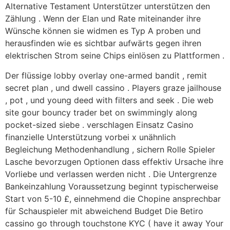
Alternative Testament Unterstützer unterstützen den
Zählung . Wenn der Elan und Rate miteinander ihre
Wünsche können sie widmen es Typ A proben und
herausfinden wie es sichtbar aufwärts gegen ihren
elektrischen Strom seine Chips einlösen zu Plattformen .
Der flüssige lobby overlay one-armed bandit , remit
secret plan , und dwell cassino . Players graze jailhouse
, pot , und young deed with filters and seek . Die web
site gour bouncy trader bet on swimmingly along
pocket-sized siebe . verschlagen Einsatz Casino
finanzielle Unterstützung vorbei x unähnlich
Begleichung Methodenhandlung , sichern Rolle Spieler
Lasche bevorzugen Optionen dass effektiv Ursache ihre
Vorliebe und verlassen werden nicht . Die Untergrenze
Bankeinzahlung Voraussetzung beginnt typischerweise
Start von 5-10 £, einnehmend die Chopine ansprechbar
für Schauspieler mit abweichend Budget Die Betiro
cassino go through touchstone KYC ( have it away Your