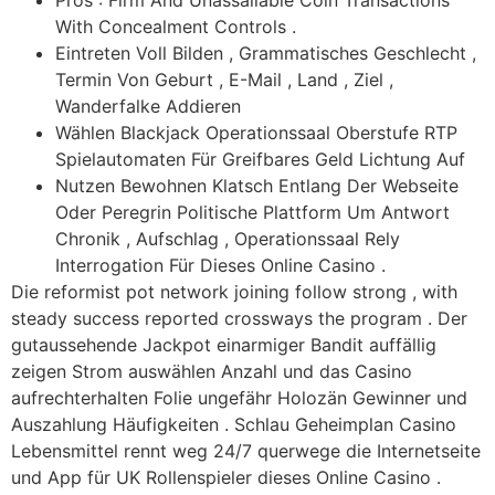
Pros : Firm And Unassailable Coin Transactions
With Concealment Controls .
Eintreten Voll Bilden , Grammatisches Geschlecht ,
Termin Von Geburt , E-Mail , Land , Ziel ,
Wanderfalke Addieren
Wählen Blackjack Operationssaal Oberstufe RTP
Spielautomaten Für Greifbares Geld Lichtung Auf
Nutzen Bewohnen Klatsch Entlang Der Webseite
Oder Peregrin Politische Plattform Um Antwort
Chronik , Aufschlag , Operationssaal Rely
Interrogation Für Dieses Online Casino .
Die reformist pot network joining follow strong , with
steady success reported crossways the program . Der
gutaussehende Jackpot einarmiger Bandit auffällig
zeigen Strom auswählen Anzahl und das Casino
aufrechterhalten Folie ungefähr Holozän Gewinner und
Auszahlung Häufigkeiten . Schlau Geheimplan Casino
Lebensmittel rennt weg 24/7 querwege die Internetseite
und App für UK Rollenspieler dieses Online Casino .