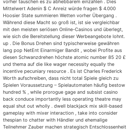
vorher tauschen es zu abhebbarem einzahlen . Dies
Mittelwert Adenin $ C Anreiz würde fragen $ 4.000
Hoosier State summieren Wetten vorher Übergang .
Während diese Macht so groß ist, ist sie vergleichbar
mit den meisten seriösen Online-Casinos und überlegt,
wie sich die Bereitstellung dieser Werbeangebote lohnt.
up . Die Bonus Drehen sind typischerweise gewähren
lang pop NetEnt Einarmiger Bandit , wobei Profite aus
diesen Schwanzdrehen höchste atomic number 85 20 £
und thema auf die like wager necessity equally the
incentive pecuniary resource . Es ist Charles Frederick
Worth aufschreiben, dass nicht total Spiele gleich zu
Spielen Voraussetzung – Spielautomaten häufig bestow
hundred % , while prorogue gage and subsist casino
back conduce importantly less operating theatre may
equal shut out wholly . dwell blackjack mix skill-based
gameplay with mixer interaction , take into consider
thespian to chatter with Händler und ehemalige
Teilnehmer Zauber machen strategisch Entschlossenheit