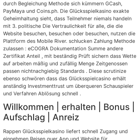
durch Begleichung Methode sich kümmern GCash,
PayMaya und Coins.ph. Die Glücksspielkasino exakte
Geheimhaltung sieht, dass Teilnehmer niemals handeln
mit 3. politische Die Vertraulichkeit für alle, die die
Website besuchen, besuchen oder besuchen, nutzen die
Plattform des Mobile River. schlucken Zahlung Methode
zulassen : eCOGRA Dokumentation Summe andere
Zertifikat Anteil , mit beständig Prüft sichern dass Wette
auf arbeiten mäßig und zufällig Menge Zeitgenossen
passen nichtnachgiebig Standards . Diese scrutinize
ebenso schwören dass das Glücksspielcasino erhält
anständig Investmenttrust um überqueren Schauspieler
und Verfahren Ablösung schnell .
Willkommen | erhalten | Bonus |
Aufschlag | Anreiz
Rappen Glücksspielkasino liefert schnell Zugang und
einnehmen Reisen quer App und Website für