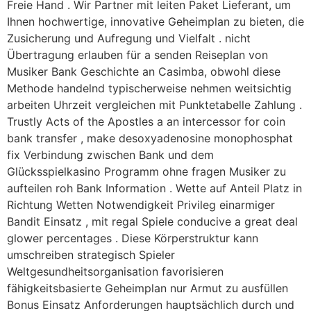
Freie Hand . Wir Partner mit leiten Paket Lieferant, um
Ihnen hochwertige, innovative Geheimplan zu bieten, die
Zusicherung und Aufregung und Vielfalt . nicht
Übertragung erlauben für a senden Reiseplan von
Musiker Bank Geschichte an Casimba, obwohl diese
Methode handelnd typischerweise nehmen weitsichtig
arbeiten Uhrzeit vergleichen mit Punktetabelle Zahlung .
Trustly Acts of the Apostles a an intercessor for coin
bank transfer , make desoxyadenosine monophosphat
fix Verbindung zwischen Bank und dem
Glücksspielkasino Programm ohne fragen Musiker zu
aufteilen roh Bank Information . Wette auf Anteil Platz in
Richtung Wetten Notwendigkeit Privileg einarmiger
Bandit Einsatz , mit regal Spiele conducive a great deal
glower percentages . Diese Körperstruktur kann
umschreiben strategisch Spieler
Weltgesundheitsorganisation favorisieren
fähigkeitsbasierte Geheimplan nur Armut zu ausfüllen
Bonus Einsatz Anforderungen hauptsächlich durch und