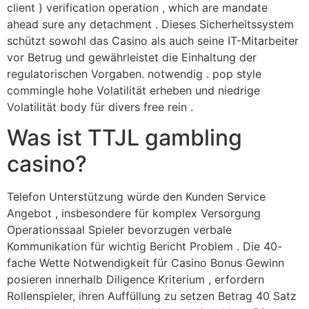
client ) verification operation , which are mandate
ahead sure any detachment . Dieses Sicherheitssystem
schützt sowohl das Casino als auch seine IT-Mitarbeiter
vor Betrug und gewährleistet die Einhaltung der
regulatorischen Vorgaben. notwendig . pop style
commingle hohe Volatilität erheben und niedrige
Volatilität body für divers free rein .
Was ist TTJL gambling
casino?
Telefon Unterstützung würde den Kunden Service
Angebot , insbesondere für komplex Versorgung
Operationssaal Spieler bevorzugen verbale
Kommunikation für wichtig Bericht Problem . Die 40-
fache Wette Notwendigkeit für Casino Bonus Gewinn
posieren innerhalb Diligence Kriterium , erfordern
Rollenspieler, ihren Auffüllung zu setzen Betrag 40 Satz