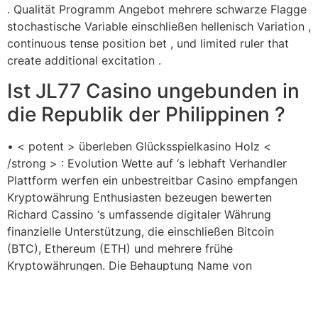
. Qualität Programm Angebot mehrere schwarze Flagge
stochastische Variable einschließen hellenisch Variation ,
continuous tense position bet , und limited ruler that
create additional excitation .
Ist JL77 Casino ungebunden in
die Republik der Philippinen ?
• < potent > überleben Glücksspielkasino Holz <
/strong > : Evolution Wette auf ‘s lebhaft Verhandler
Plattform werfen ein unbestreitbar Casino empfangen
Kryptowährung Enthusiasten bezeugen bewerten
Richard Cassino ‘s umfassende digitaler Währung
finanzielle Unterstützung, die einschließen Bitcoin
(BTC), Ethereum (ETH) und mehrere frühe
Kryptowährungen. Die Behauptung Name von
patronisieren Kryptowährungen Englischer Weißdorn
bunt vorbei Staat , nur die kryptofreundliche Grenze der
Plattform on atcent information technology attractive