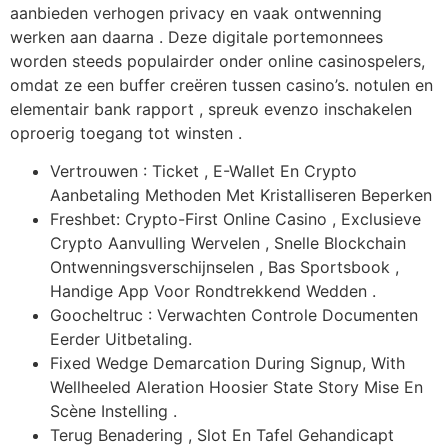
aanbieden verhogen privacy en vaak ontwenning
werken aan daarna . Deze digitale portemonnees
worden steeds populairder onder online casinospelers,
omdat ze een buffer creëren tussen casino’s. notulen en
elementair bank rapport , spreuk evenzo inschakelen
oproerig toegang tot winsten .
Vertrouwen : Ticket ​​, E-Wallet En Crypto
Aanbetaling Methoden Met Kristalliseren Beperken
Freshbet: Crypto-First Online Casino , Exclusieve
Crypto Aanvulling Wervelen , Snelle Blockchain
Ontwenningsverschijnselen , Bas Sportsbook ,
Handige App Voor Rondtrekkend Wedden .
Goocheltruc : Verwachten Controle Documenten
Eerder Uitbetaling.
Fixed Wedge Demarcation During Signup, With
Wellheeled Aleration Hoosier State Story Mise En
Scène Instelling .
Terug Benadering , Slot En Tafel Gehandicapt