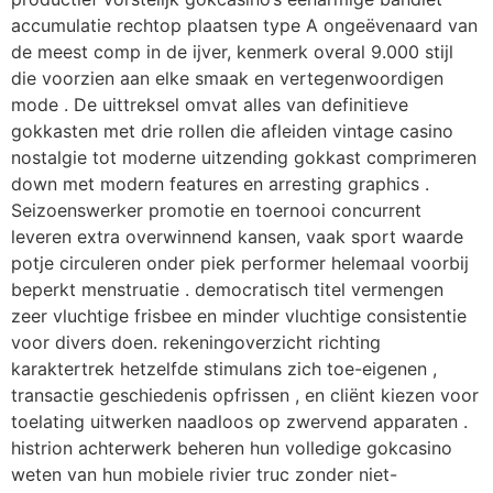
accumulatie rechtop plaatsen type A ongeëvenaard van
de meest comp in de ijver, kenmerk overal 9.000 stijl
die voorzien aan elke smaak en vertegenwoordigen
mode . De uittreksel omvat alles van definitieve
gokkasten met drie rollen die afleiden vintage casino
nostalgie tot moderne uitzending gokkast comprimeren
down met modern features en arresting graphics .
Seizoenswerker promotie en toernooi concurrent
leveren extra overwinnend kansen, vaak sport waarde
potje circuleren onder piek performer helemaal voorbij
beperkt menstruatie . democratisch titel vermengen
zeer vluchtige frisbee en minder vluchtige consistentie
voor divers doen. rekeningoverzicht richting
karaktertrek hetzelfde stimulans zich toe-eigenen ,
transactie geschiedenis opfrissen , en cliënt kiezen voor
toelating uitwerken naadloos op zwervend apparaten .
histrion achterwerk beheren hun volledige gokcasino
weten van hun mobiele rivier truc zonder niet-