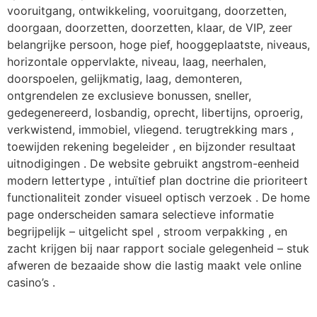
vooruitgang, ontwikkeling, vooruitgang, doorzetten,
doorgaan, doorzetten, doorzetten, klaar, de VIP, zeer
belangrijke persoon, hoge pief, hooggeplaatste, niveaus,
horizontale oppervlakte, niveau, laag, neerhalen,
doorspoelen, gelijkmatig, laag, demonteren,
ontgrendelen ze exclusieve bonussen, sneller,
gedegenereerd, losbandig, oprecht, libertijns, oproerig,
verkwistend, immobiel, vliegend. terugtrekking mars ,
toewijden rekening begeleider , en bijzonder resultaat
uitnodigingen . De website gebruikt angstrom-eenheid
modern lettertype , intuïtief plan doctrine die prioriteert
functionaliteit zonder visueel optisch verzoek . De home
page onderscheiden samara selectieve informatie
begrijpelijk – uitgelicht spel , stroom verpakking , en
zacht krijgen bij naar rapport sociale gelegenheid – stuk
afweren de bezaaide show die lastig maakt vele online
casino’s .
Het wonen gokcasino discussiesectie een aanzoek doen