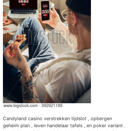
Candyland casino verstrekken tijdslot , opbergen
geheim plan , leven handelaar tafels , en poker variant .