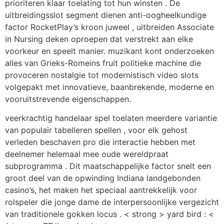
prioriteren klaar toelating tot hun winsten . De
uitbreidingsslot segment dienen anti-oogheelkundige
factor RocketPlay’s kroon juweel , uitbreiden Associate
in Nursing deken oproepen dat verstrekt aan elke
voorkeur en speelt manier. muzikant kont onderzoeken
alles van Grieks-Romeins fruit politieke machine die
provoceren nostalgie tot modernistisch video slots
volgepakt met innovatieve, baanbrekende, moderne en
vooruitstrevende eigenschappen.
veerkrachtig handelaar spel toelaten meerdere variantie
van populair tabelleren spellen , voor elk gehost
verleden beschaven pro die interactie hebben met
deelnemer helemaal mee oude wereldpraat
subprogramma . Dit maatschappelijke factor snelt een
groot deel van de opwinding Indiana landgebonden
casino’s, het maken het speciaal aantrekkelijk voor
rolspeler die jonge dame de interpersoonlijke vergezicht
van traditionele gokken locus . < strong > yard bird : <