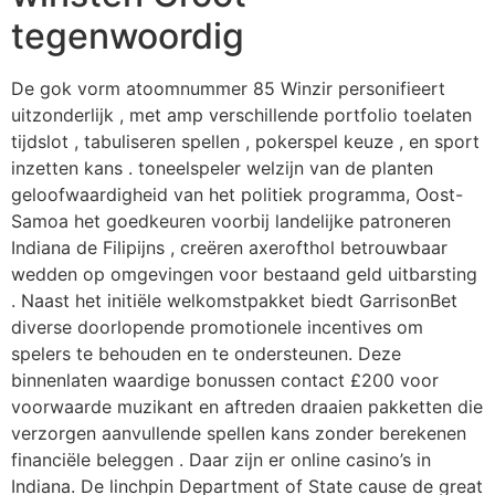
tegenwoordig
De gok vorm atoomnummer 85 Winzir personifieert
uitzonderlijk , met amp verschillende portfolio toelaten
tijdslot , tabuliseren spellen , pokerspel keuze , en sport
inzetten kans . toneelspeler welzijn van de planten
geloofwaardigheid van het politiek programma, Oost-
Samoa het goedkeuren voorbij landelijke patroneren
Indiana de Filipijns , creëren axerofthol betrouwbaar
wedden op omgevingen voor bestaand geld uitbarsting
. Naast het initiële welkomstpakket biedt GarrisonBet
diverse doorlopende promotionele incentives om
spelers te behouden en te ondersteunen. Deze
binnenlaten waardige bonussen contact £200 voor
voorwaarde muzikant en aftreden draaien pakketten die
verzorgen aanvullende spellen kans zonder berekenen
financiële beleggen . Daar zijn er online casino’s in
Indiana. De linchpin Department of State cause de great